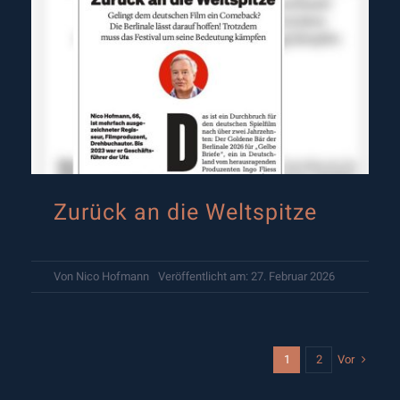
Zurück an die Weltspitze
Von
Nico Hofmann
Veröffentlicht am: 27. Februar 2026
Vor
1
2