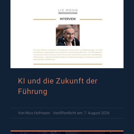
KI und die Zukunft der
Führung
Von
Nico Hofmann
Veröffentlicht am: 7. August 2026