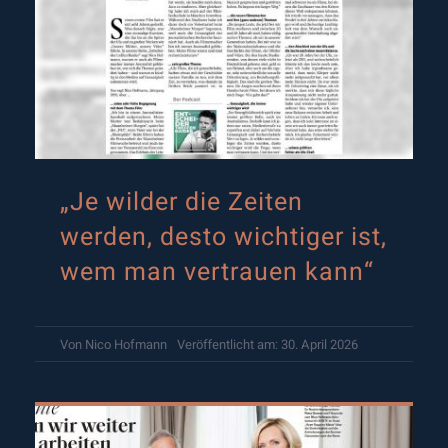
„Je wilder die Zeiten
werden, desto wichtiger ist,
wem man vertrauen kann“
Von
Nico Hofmann
Veröffentlicht am: 30. April 2026