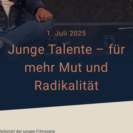
1. Juli 2025
Junge Talente – für
mehr Mut und
Radikalität
erkstatt der jungen Filmszene