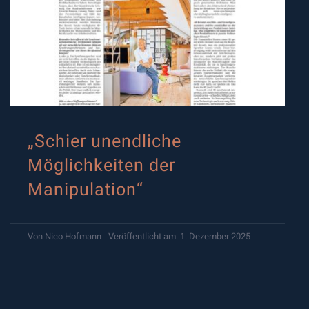
„Schier unendliche
Möglichkeiten der
Manipulation“
Von
Nico Hofmann
Veröffentlicht am: 1. Dezember 2025