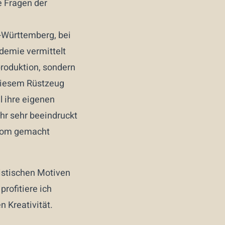
e Fragen der
-Württemberg, bei
ademie vermittelt
produktion, sondern
t diesem Rüstzeug
l ihre eigenen
ahr sehr beeindruckt
iplom gemacht
istischen Motiven
rofitiere ich
n Kreativität.