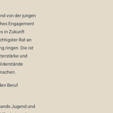
end von der jungen
liches Engagement
es in Zukunft
htigster Rat an
g ringen. Die ist
kterstärke und
Widerstände
 machen.
den Beruf
rbands Jugend und