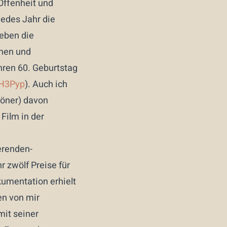
 Offenheit und
jedes Jahr die
leben die
nen und
hren 60. Geburtstag
uH3Pyp
). Auch ich
röner) davon
Film in der
erenden-
 zwölf Preise für
kumentation erhielt
en von mir
mit seiner