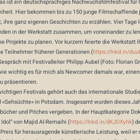
Das ist ein deutschsprachiges Nachwuchsfilmfestival für
eiheit. Hier bekommen bis zu 150 junge Filmschaffende 
, ihre ganz eigenen Geschichten zu erzählen. Vier Tage 
den in der Werkstatt zusammen, um voneinander zu ler
Projekte zu planen. Vor kurzem feierte die Werkstatt i
e Teilnehmer früherer Generationen (
https://lnkd.in/du
espräch mit Festivalleiter Philipp Aubel (Foto: Florian G
wie wichtig es für mich als Newcomer damals war, einen 
u präsentieren.
ichtigen Festivals gehört auch das internationale Studi
l «Sehsüchte» in Potsdam. Insgesamt wurden dieses Jahr
hbücher und Pitches vergeben. In der Hauptkategorie Do
 Idol“ von Majid Al-Remaihi (
https://lnkd.in/dKJDXyhk
) d
 Preis für herausragende künstlerische Leistung, weil er 