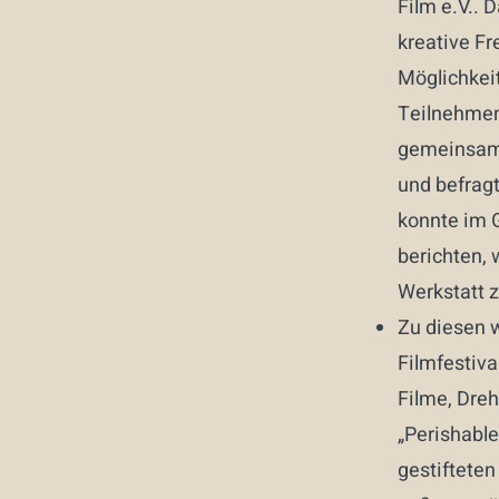
Film e.V.. 
kreative Fr
Möglichkeit
Teilnehmen
gemeinsame 
und befragt
konnte im G
berichten, 
Werkstatt z
Zu diesen w
Filmfestiva
Filme, Dre
„Perishable
gestifteten