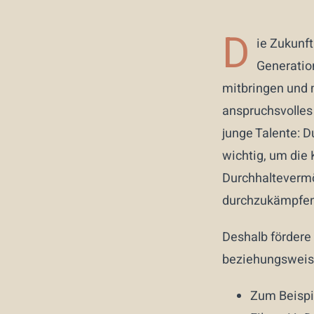
D
ie Zukunf
Generatio
mitbringen und m
anspruchsvolles
junge Talente: D
wichtig, um die 
Durchhaltevermö
durchzukämpfen,
Deshalb fördere 
beziehungsweise 
Zum Beispi