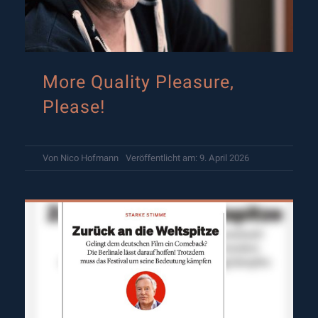
More Quality Pleasure,
Please!
Von
Nico Hofmann
Veröffentlicht am: 9. April 2026